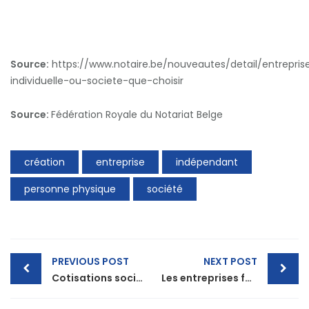
Source:
https://www.notaire.be/nouveautes/detail/entrepris
individuelle-ou-societe-que-choisir
Source:
Fédération Royale du Notariat Belge
création
entreprise
indépendant
personne physique
société
Post
PREVIOUS POST
NEXT POST
Cotisations sociales pour les indépendants : quatre seuils supplémentaires
Les entreprises familiales font mieux que la Bourse
navigation