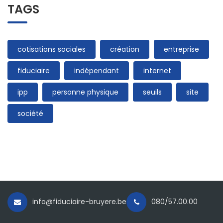
TAGS
cotisations sociales
création
entreprise
fiduciaire
indépendant
internet
ipp
personne physique
seuils
site
société
info@fiduciaire-bruyere.be
080/57.00.00