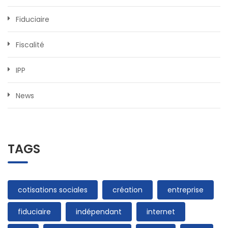
Fiduciaire
Fiscalité
IPP
News
TAGS
cotisations sociales
création
entreprise
fiduciaire
indépendant
internet