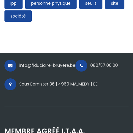
ipp
personne physique
seuils
site
société
info@fiduciaire-bruyere.be
080/57.00.00
Sous Bernister 36 | 4960 MALMEDY | BE
MEMBRE AGRÉÉ I.T.A.A.