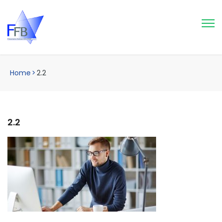
Home
>
2.2
2.2