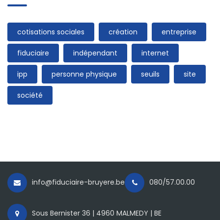
cotisations sociales
création
entreprise
fiduciaire
indépendant
internet
ipp
personne physique
seuils
site
société
info@fiduciaire-bruyere.be
080/57.00.00
Sous Bernister 36 | 4960 MALMEDY | BE