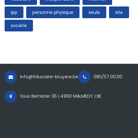
ipp
personne physique
seuils
site
société
info@fiduciaire-bruyere.be
080/57.00.00
Sous Bernister 36 | 4960 MALMEDY | BE