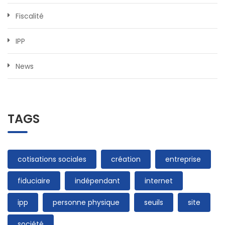
Fiscalité
IPP
News
TAGS
cotisations sociales
création
entreprise
fiduciaire
indépendant
internet
ipp
personne physique
seuils
site
société