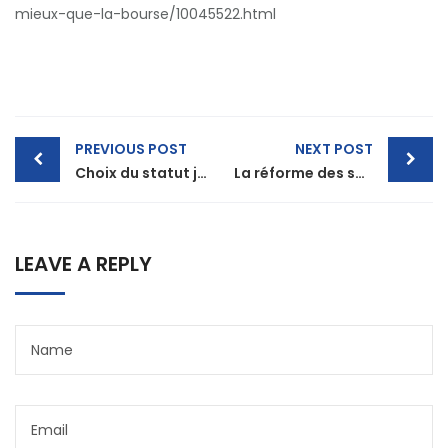
mieux-que-la-bourse/10045522.html
Post
PREVIOUS POST
NEXT POST
Choix du statut juridique
La réforme des sociétés entrera en vigueur en 2019 : faut-il démarrer une entreprise maintenant ou attendre un peu ?
navigation
LEAVE A REPLY