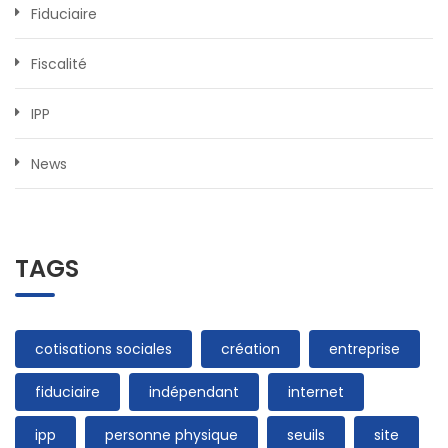
Fiduciaire
Fiscalité
IPP
News
TAGS
cotisations sociales
création
entreprise
fiduciaire
indépendant
internet
ipp
personne physique
seuils
site