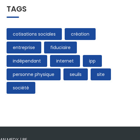
TAGS
cotisations sociales
création
entreprise
fiduciaire
indépendant
internet
ipp
personne physique
seuils
site
société
 MALMEDY | BE