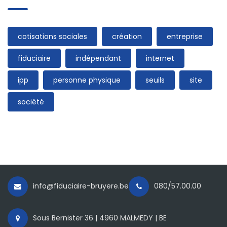
cotisations sociales
création
entreprise
fiduciaire
indépendant
internet
ipp
personne physique
seuils
site
société
info@fiduciaire-bruyere.be
080/57.00.00
Sous Bernister 36 | 4960 MALMEDY | BE