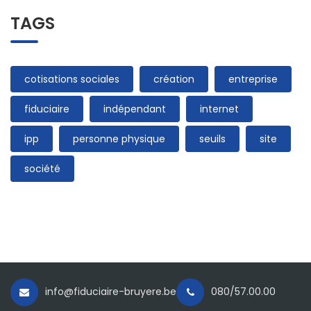
TAGS
cotisations sociales
création
entreprise
fiduciaire
indépendant
internet
ipp
personne physique
seuils
site
société
info@fiduciaire-bruyere.be
080/57.00.00