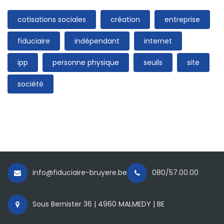
cotisations sociales
création
entreprise
fiduciaire
indépendant
internet
ipp
personne physique
seuils
site
société
info@fiduciaire-bruyere.be
080/57.00.00
Sous Bernister 36 | 4960 MALMEDY | BE