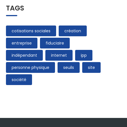
TAGS
cotisations sociales
création
entreprise
fiduciaire
indépendant
internet
ipp
personne physique
seuils
site
société