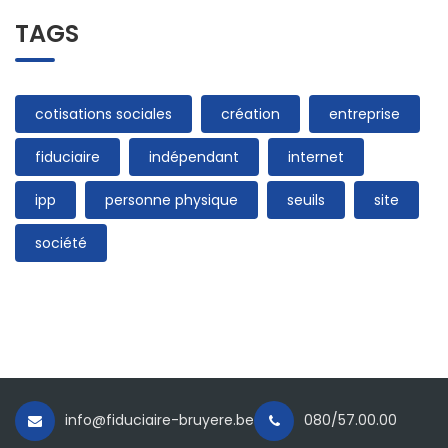
TAGS
cotisations sociales
création
entreprise
fiduciaire
indépendant
internet
ipp
personne physique
seuils
site
société
info@fiduciaire-bruyere.be
080/57.00.00