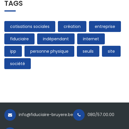
TAGS
cotisations sociales
création
entreprise
fiduciaire
indépendant
internet
ipp
personne physique
seuils
site
société
info@fiduciaire-bruyere.be
080/57.00.00