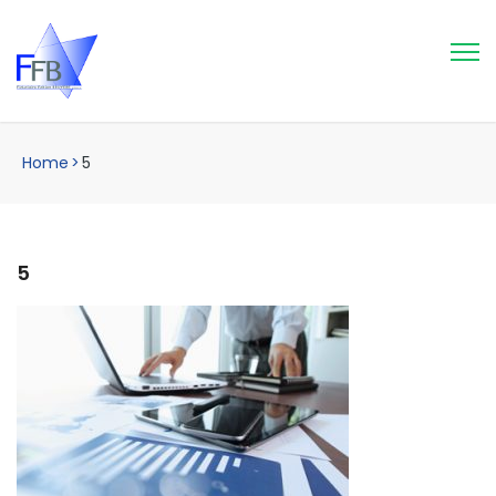
Home
>
5
5