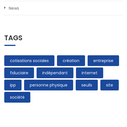
News
TAGS
cotisations sociales
création
entreprise
fiduciaire
indépendant
internet
ipp
personne physique
seuils
site
société