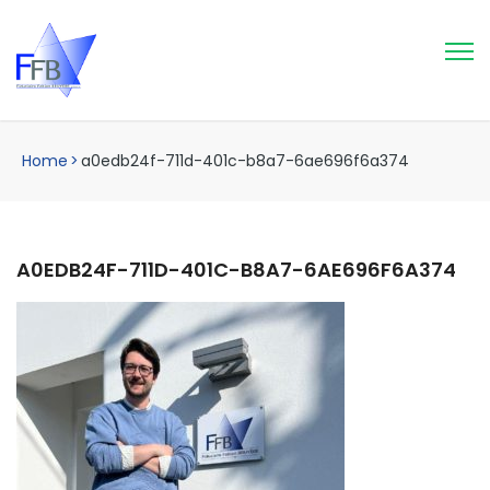
Home
>
a0edb24f-711d-401c-b8a7-6ae696f6a374
A0EDB24F-711D-401C-B8A7-6AE696F6A374