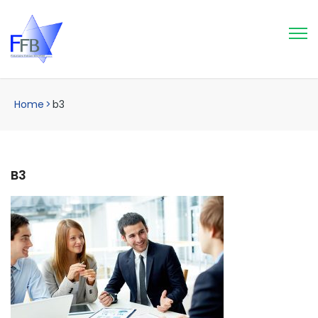
Home
>
b3
B3