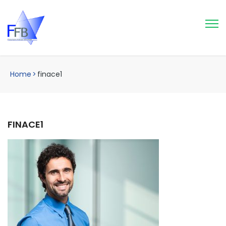
Home
>
finace1
FINACE1