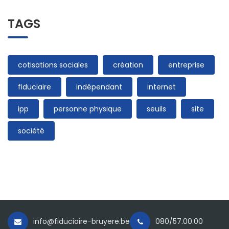
TAGS
cotisations sociales
création
entreprise
fiduciaire
indépendant
internet
ipp
personne physique
seuils
site
société
info@fiduciaire-bruyere.be
080/57.00.00