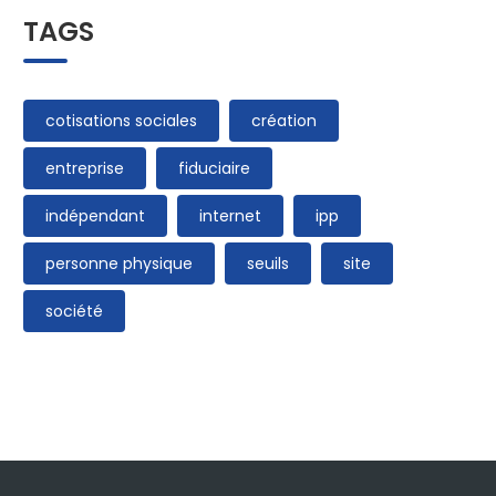
TAGS
cotisations sociales
création
entreprise
fiduciaire
indépendant
internet
ipp
personne physique
seuils
site
société