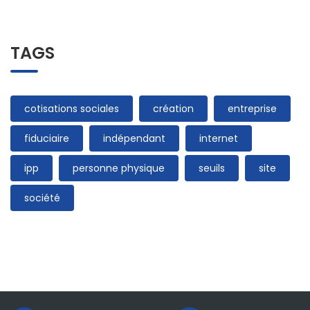
TAGS
cotisations sociales
création
entreprise
fiduciaire
indépendant
internet
ipp
personne physique
seuils
site
société