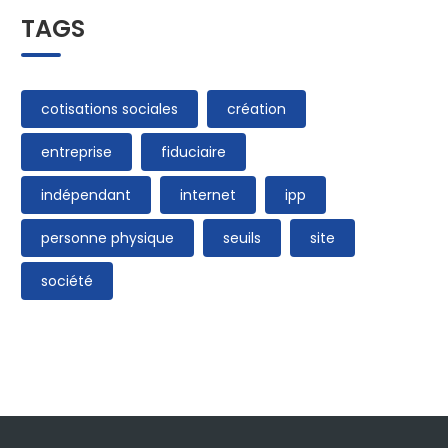
TAGS
cotisations sociales
création
entreprise
fiduciaire
indépendant
internet
ipp
personne physique
seuils
site
société