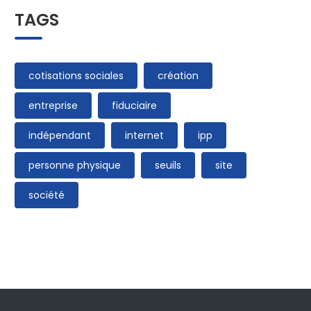
TAGS
cotisations sociales
création
entreprise
fiduciaire
indépendant
internet
ipp
personne physique
seuils
site
société